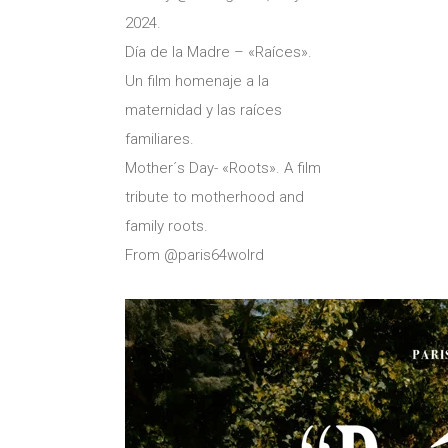
2024.
Día de la Madre – «Raíces».
Un film homenaje a la
maternidad y las raíces
familiares.
Mother´s Day- «Roots». A film
tribute to motherhood and
family roots.
From @paris64wolrd