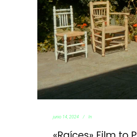
junio 14, 2024
In
«Raíces» Film to P