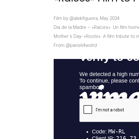
Film by @alekfigueira, May 2024.
Día de la Madre – «Raíces». Un film homen
Mother´s Day- «Roots». A film tribute to
From @paris64wolrd