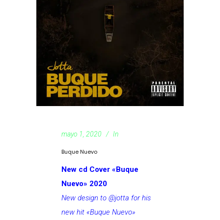
mayo 1, 2020
In
Buque Nuevo
New cd Cover «Buque
Nuevo» 2020
New design to @jotta for his
new hit «Buque Nuevo»