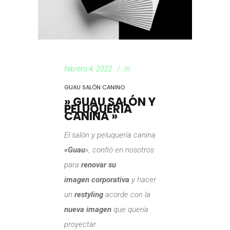
febrero 4, 2022
In
GUAU SALÓN CANINO
» GUAU SALÓN Y
PELUQUERÍA
CANINA »
El salón y peluquería canina
«Guau
«, confió en nosotros
para
renovar su
imagen
corporativa
y hacer
un
restyling
acorde con la
nueva imagen
que quería
proyectar.