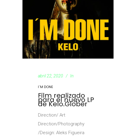
abril 22, 2020
In
I´M DONE
Film realizado
para el nuevo LP
de Kelo.Glober
Direction/ Art
Direction/Photography
/Design: Aleks Figueira