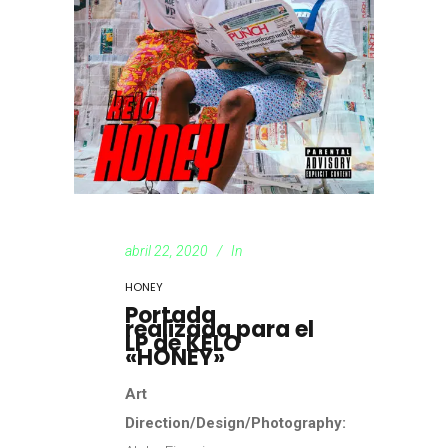
abril 22, 2020
In
HONEY
Portada
realizada para el
LP de KELO
«HONEY»
Art
Direction/Design/Photography: