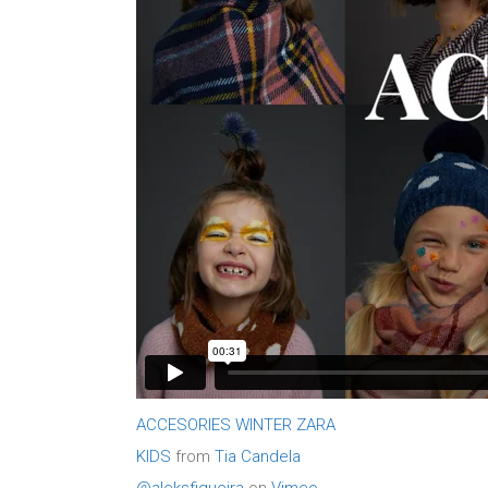
ACCESORIES WINTER ZARA
KIDS
from
Tia Candela
@aleksfigueira
on
Vimeo
.